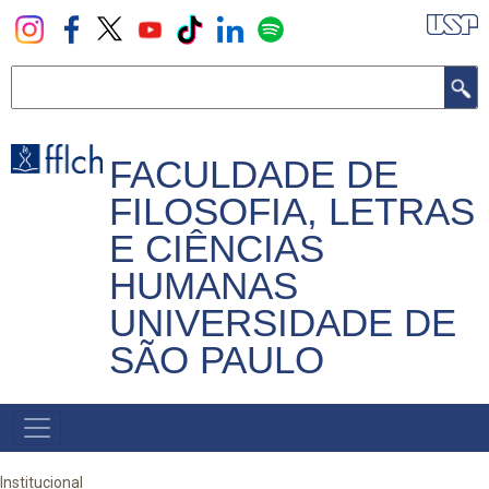
Pular
para
o
Buscar
conteúdo
principal
FACULDADE DE
FILOSOFIA, LETRAS
E CIÊNCIAS
HUMANAS
UNIVERSIDADE DE
SÃO PAULO
NAVEGADOR
PRINCIPAL
Institucional