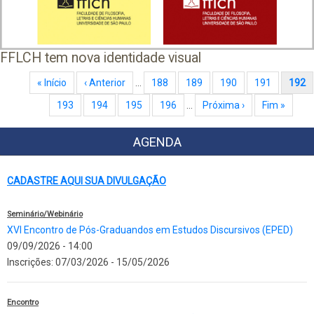
FFLCH tem nova identidade visual
Paginação
Primeira página
« Início
Página anterior
‹ Anterior
…
Page
188
Page
189
Page
190
Page
191
Página atual
192
Page
193
Page
194
Page
195
Page
196
…
Próxima página
Próxima ›
Última página
Fim »
AGENDA
CADASTRE AQUI SUA DIVULGAÇÃO
Seminário/Webinário
XVI Encontro de Pós-Graduandos em Estudos Discursivos (EPED)
09/09/2026 - 14:00
Inscrições:
07/03/2026
-
15/05/2026
Encontro