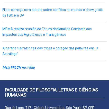
Flipei começa com debate sobre conflitos no mundo e show grátis
de FBC em SP
MPMA realiza reunião do Fórum Nacional de Combate aos
Impactos dos Agrotóxicos e Transgênicos
Albertine Sarrazin faz das tripas o coração das palavras em 'O
Astrálago'
Mais FFLCH na mídia
FACULDADE DE FILOSOFIA, LETRAS E CIÊNCIAS
HUMANAS
Rua do Lago, 717 - Cidade Universitária, São Paulo-SP, CEP