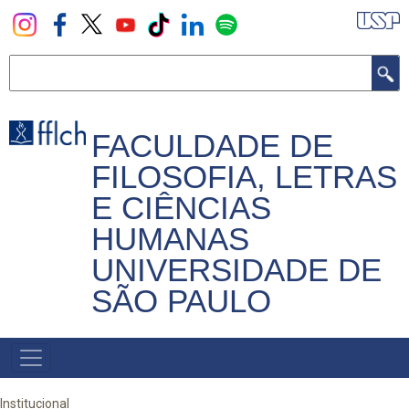
Pular
para
o
Buscar
conteúdo
principal
FACULDADE DE
FILOSOFIA, LETRAS
E CIÊNCIAS
HUMANAS
UNIVERSIDADE DE
SÃO PAULO
NAVEGADOR
PRINCIPAL
Institucional