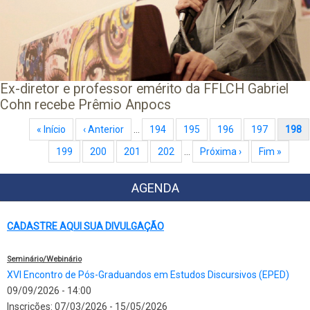
Ex-diretor e professor emérito da FFLCH Gabriel
Cohn recebe Prêmio Anpocs
Paginação
Primeira página
« Início
Página anterior
‹ Anterior
…
Page
194
Page
195
Page
196
Page
197
Página atual
198
Page
199
Page
200
Page
201
Page
202
…
Próxima página
Próxima ›
Última página
Fim »
AGENDA
CADASTRE AQUI SUA DIVULGAÇÃO
Seminário/Webinário
XVI Encontro de Pós-Graduandos em Estudos Discursivos (EPED)
09/09/2026 - 14:00
Inscrições:
07/03/2026
-
15/05/2026