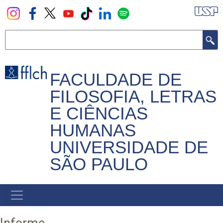
Pular
para
o
Buscar
conteúdo
principal
FACULDADE DE
FILOSOFIA, LETRAS
E CIÊNCIAS
HUMANAS
UNIVERSIDADE DE
SÃO PAULO
NAVEGADOR
PRINCIPAL