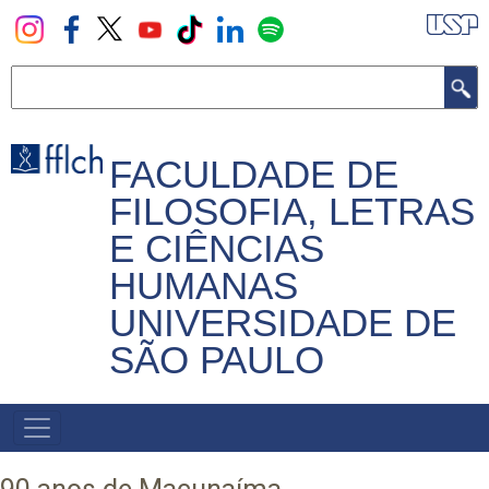
Pular
para
o
Buscar
conteúdo
principal
FACULDADE DE
FILOSOFIA, LETRAS
E CIÊNCIAS
HUMANAS
UNIVERSIDADE DE
SÃO PAULO
NAVEGADOR
PRINCIPAL