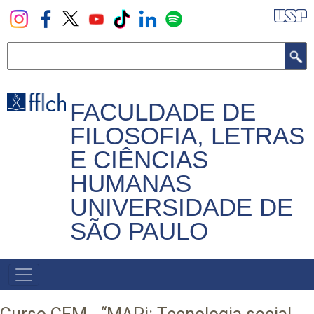
Pular
para
o
Buscar
conteúdo
principal
FACULDADE DE
FILOSOFIA, LETRAS
E CIÊNCIAS
HUMANAS
UNIVERSIDADE DE
SÃO PAULO
NAVEGADOR
PRINCIPAL