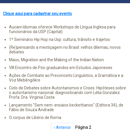
Clique aqui para cadastrar seu evento
Aucani Idiomas oferece Workshops de Língua Inglesa para
funcionários da USP (Capital)
1º Seminário Hip Hop na Usp: cultura, trânsito e trajetos
(Re)pensando a mestiçagem no Brasil: velhos dilemas, novos
debates
Maos, Migration and the Making of the Indian Nation
VIII Encontro de Pós-graduandos em Estudos Japoneses
Ações de Combate ao Preconceito Linguístico, a Gramática e a
Voz Mebêngôkre
Ciclo de Debates sobre Autoritarismos e Crises: Hipóteses sobre
o autoritarismo nacional: diagnosticando com Lélia Gonzalez
Profa. Dra. Virginia Costa
Lançamento "Sem nem: ensaios beckettianos" (Editora 34), de
Fábio de Souza Andrade
O corpus de Libério de Roma
Paginação
Página anterior
‹ Anterior
Página 2