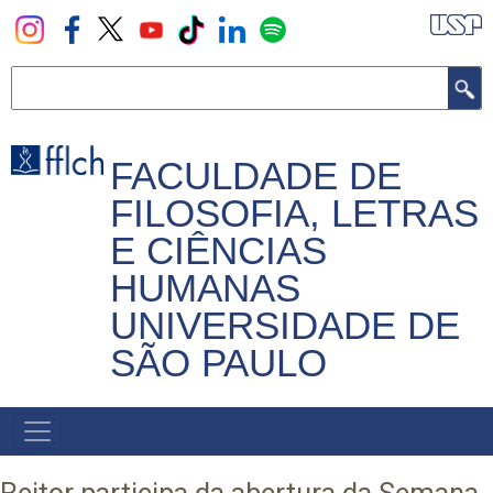
Pular
para
o
Buscar
conteúdo
principal
FACULDADE DE
FILOSOFIA, LETRAS
E CIÊNCIAS
HUMANAS
UNIVERSIDADE DE
SÃO PAULO
NAVEGADOR
PRINCIPAL