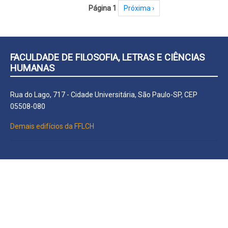
Paginação
Página 1
Próxima página
Próxima ›
FACULDADE DE FILOSOFIA, LETRAS E CIÊNCIAS
HUMANAS
Rua do Lago, 717 - Cidade Universitária, São Paulo-SP, CEP
05508-080
Demais edifícios da FFLCH