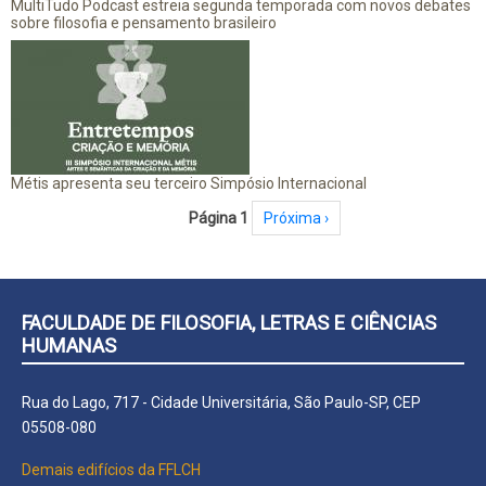
MultiTudo Podcast estreia segunda temporada com novos debates
sobre filosofia e pensamento brasileiro
Métis apresenta seu terceiro Simpósio Internacional
Paginação
Página 1
Próxima página
Próxima ›
FACULDADE DE FILOSOFIA, LETRAS E CIÊNCIAS
HUMANAS
Rua do Lago, 717 - Cidade Universitária, São Paulo-SP, CEP
05508-080
Demais edifícios da FFLCH