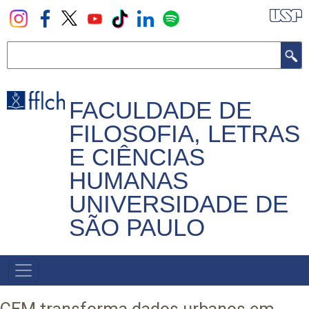
Pular
para
o
Buscar
conteúdo
principal
FACULDADE DE
FILOSOFIA, LETRAS
E CIÊNCIAS
HUMANAS
UNIVERSIDADE DE
SÃO PAULO
NAVEGADOR
PRINCIPAL