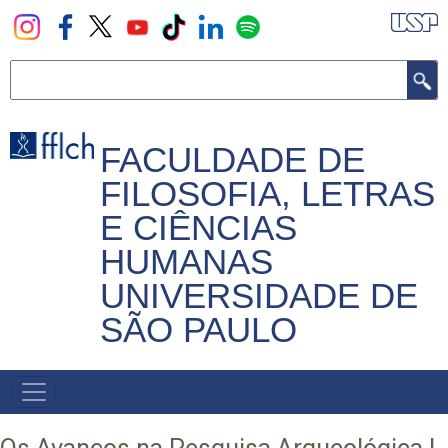
Pular
para
o
Buscar
conteúdo
principal
FACULDADE DE
FILOSOFIA, LETRAS
E CIÊNCIAS
HUMANAS
UNIVERSIDADE DE
SÃO PAULO
NAVEGADOR
PRINCIPAL