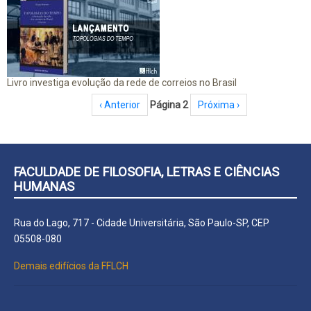
Livro investiga evolução da rede de correios no Brasil
Paginação
Página anterior
‹ Anterior
Página 2
Próxima página
Próxima ›
FACULDADE DE FILOSOFIA, LETRAS E CIÊNCIAS
HUMANAS
Rua do Lago, 717 - Cidade Universitária, São Paulo-SP, CEP
05508-080
Demais edifícios da FFLCH