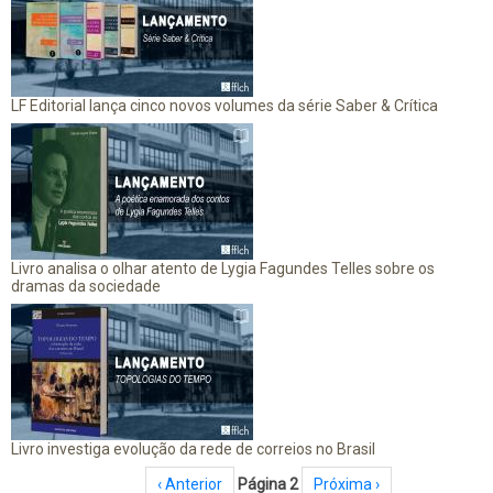
LF Editorial lança cinco novos volumes da série Saber & Crítica
Livro analisa o olhar atento de Lygia Fagundes Telles sobre os
dramas da sociedade
Livro investiga evolução da rede de correios no Brasil
Paginação
Página anterior
‹ Anterior
Página 2
Próxima página
Próxima ›