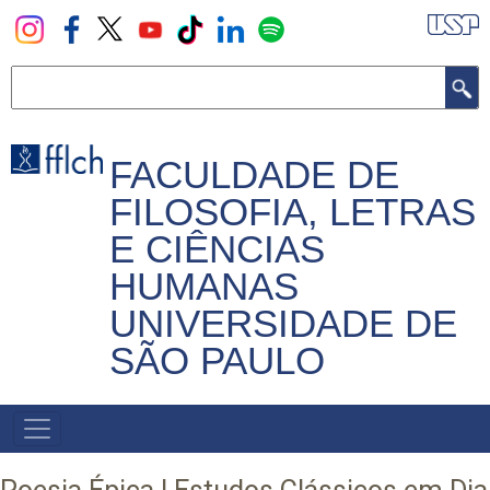
Pular
para
o
Buscar
conteúdo
principal
FACULDADE DE
FILOSOFIA, LETRAS
E CIÊNCIAS
HUMANAS
UNIVERSIDADE DE
SÃO PAULO
NAVEGADOR
PRINCIPAL