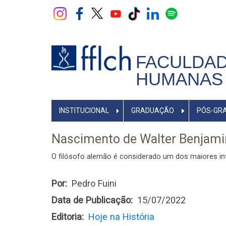
Pular
para
o
conteúdo
principal
FACULDAD
HUMANAS 
NAVEGADOR
INSTITUCIONAL
GRADUAÇÃO
PÓS-GR
PRINCIPAL
Nascimento de Walter Benjami
O filósofo alemão é considerado um dos maiores in
Por
Pedro Fuini
Data de Publicação
15/07/2022
Editoria
Hoje na História