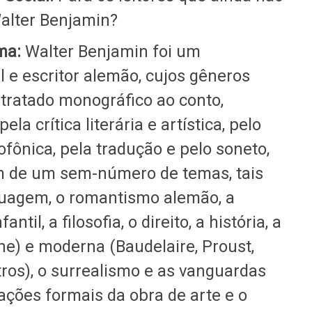
alter Benjamin?
ama:
Walter Benjamin foi um
l e escritor alemão, cujos gêneros
tratado monográfico ao conto,
la crítica literária e artística, pelo
ofônica, pela tradução e pelo soneto,
am de um sem-número de temas, tais
guagem, o romantismo alemão, a
til, a filosofia, o direito, a história, a
the) e moderna (Baudelaire, Proust,
tros), o surrealismo e as vanguardas
ções formais da obra de arte e o