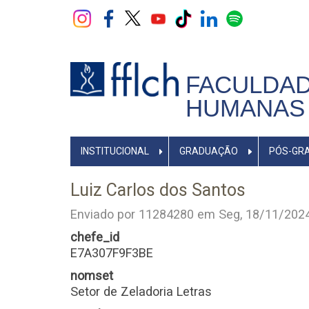
Pular
para
o
conteúdo
principal
FACULDAD
HUMANAS 
NAVEGADOR
INSTITUCIONAL
GRADUAÇÃO
PÓS-GR
PRINCIPAL
Luiz Carlos dos Santos
Enviado por
11284280
em
Seg, 18/11/2024
chefe_id
E7A307F9F3BE
nomset
Setor de Zeladoria Letras