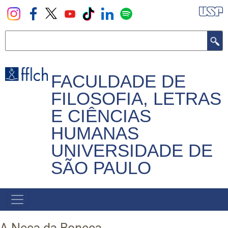
Pular
para
o
Buscar
conteúdo
principal
FACULDADE DE
FILOSOFIA, LETRAS
E CIÊNCIAS
HUMANAS
UNIVERSIDADE DE
SÃO PAULO
NAVEGADOR
PRINCIPAL