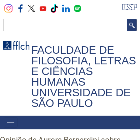
Pular
para
o
Buscar
conteúdo
principal
FACULDADE DE
FILOSOFIA, LETRAS
E CIÊNCIAS
HUMANAS
UNIVERSIDADE DE
SÃO PAULO
NAVEGADOR
PRINCIPAL