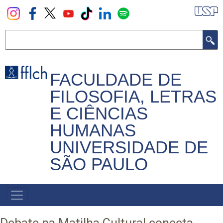
Pular
para
o
Buscar
conteúdo
principal
FACULDADE DE
FILOSOFIA, LETRAS
E CIÊNCIAS
HUMANAS
UNIVERSIDADE DE
SÃO PAULO
NAVEGADOR
PRINCIPAL