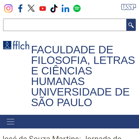
Pular
para
o
Buscar
conteúdo
principal
FACULDADE DE
FILOSOFIA, LETRAS
E CIÊNCIAS
HUMANAS
UNIVERSIDADE DE
SÃO PAULO
NAVEGADOR
PRINCIPAL