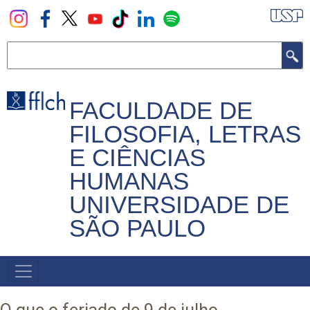
Pular
para
o
Buscar
conteúdo
principal
FACULDADE DE
FILOSOFIA, LETRAS
E CIÊNCIAS
HUMANAS
UNIVERSIDADE DE
SÃO PAULO
NAVEGADOR
PRINCIPAL