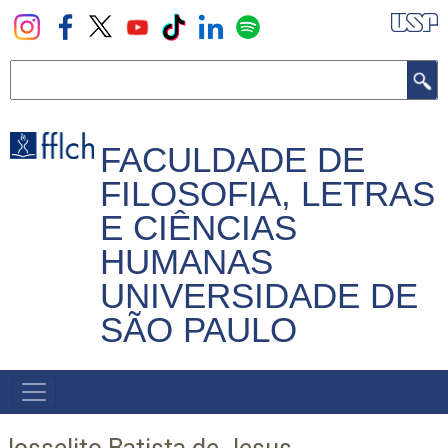
Pular
para
o
Buscar
conteúdo
principal
FACULDADE DE
FILOSOFIA, LETRAS
E CIÊNCIAS
HUMANAS
UNIVERSIDADE DE
SÃO PAULO
NAVEGADOR
PRINCIPAL