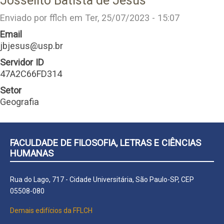
Josselito Batista de Jesus
Enviado por
fflch
em
Ter, 25/07/2023 - 15:07
Email
jbjesus@usp.br
Servidor ID
47A2C66FD314
Setor
Geografia
FACULDADE DE FILOSOFIA, LETRAS E CIÊNCIAS
HUMANAS
Rua do Lago, 717 - Cidade Universitária, São Paulo-SP, CEP
05508-080
Demais edifícios da FFLCH