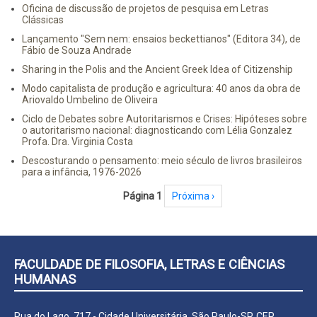
Oficina de discussão de projetos de pesquisa em Letras
Clássicas
Lançamento "Sem nem: ensaios beckettianos" (Editora 34), de
Fábio de Souza Andrade
Sharing in the Polis and the Ancient Greek Idea of Citizenship
Modo capitalista de produção e agricultura: 40 anos da obra de
Ariovaldo Umbelino de Oliveira
Ciclo de Debates sobre Autoritarismos e Crises: Hipóteses sobre
o autoritarismo nacional: diagnosticando com Lélia Gonzalez
Profa. Dra. Virginia Costa
Descosturando o pensamento: meio século de livros brasileiros
para a infância, 1976-2026
Paginação
Página 1
Próxima página
Próxima ›
FACULDADE DE FILOSOFIA, LETRAS E CIÊNCIAS
HUMANAS
Rua do Lago, 717 - Cidade Universitária, São Paulo-SP, CEP