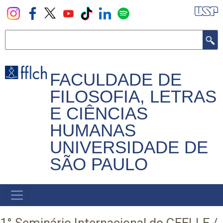
Pular
para
o
Buscar
conteúdo
principal
FACULDADE DE
FILOSOFIA, LETRAS
E CIÊNCIAS
HUMANAS
UNIVERSIDADE DE
SÃO PAULO
NAVEGADOR
PRINCIPAL