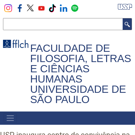
Pular
para
o
Buscar
conteúdo
principal
FACULDADE DE
FILOSOFIA, LETRAS
E CIÊNCIAS
HUMANAS
UNIVERSIDADE DE
SÃO PAULO
NAVEGADOR
PRINCIPAL