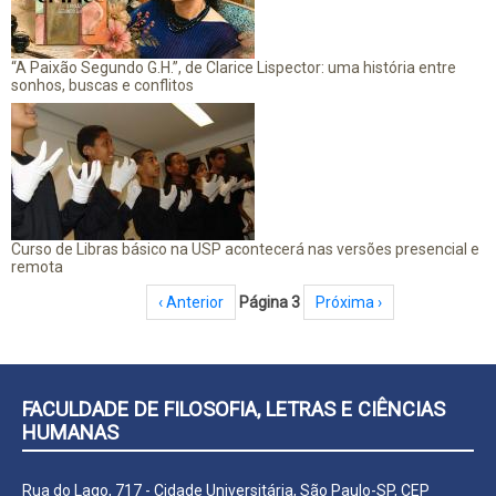
“A Paixão Segundo G.H.”, de Clarice Lispector: uma história entre
sonhos, buscas e conflitos
Curso de Libras básico na USP acontecerá nas versões presencial e
remota
Paginação
Página anterior
‹ Anterior
Página 3
Próxima página
Próxima ›
FACULDADE DE FILOSOFIA, LETRAS E CIÊNCIAS
HUMANAS
Rua do Lago, 717 - Cidade Universitária, São Paulo-SP, CEP