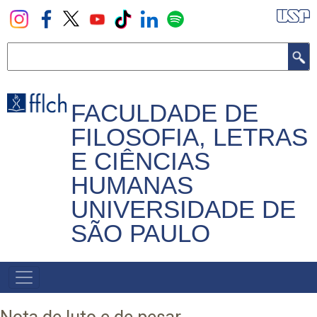
Pular
para
o
Buscar
conteúdo
principal
FACULDADE DE
FILOSOFIA, LETRAS
E CIÊNCIAS
HUMANAS
UNIVERSIDADE DE
SÃO PAULO
NAVEGADOR
PRINCIPAL