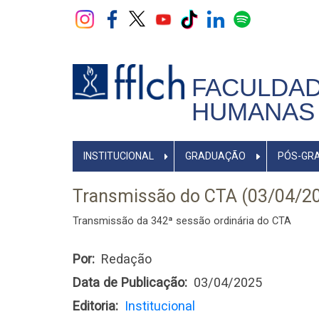
Pular
para
o
conteúdo
principal
FACULDAD
HUMANAS 
NAVEGADOR
INSTITUCIONAL
GRADUAÇÃO
PÓS-GR
PRINCIPAL
Transmissão do CTA (03/04/2
Transmissão da 342ª sessão ordinária do CTA
Por
Redação
Data de Publicação
03/04/2025
Editoria
Institucional