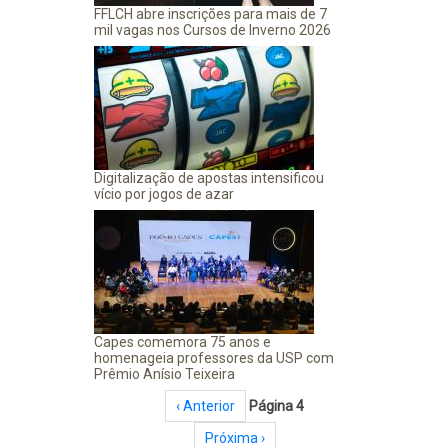
FFLCH abre inscrições para mais de 7
mil vagas nos Cursos de Inverno 2026
Digitalização de apostas intensificou
vício por jogos de azar
Capes comemora 75 anos e
homenageia professores da USP com
Prêmio Anísio Teixeira
Paginação
Página anterior
‹ Anterior
Página 4
Próxima página
Próxima ›