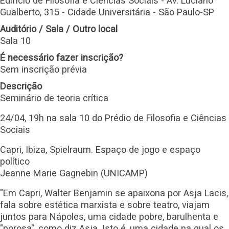
Edifício de Filosofia e Ciências Sociais - Av. Luciano
Gualberto, 315 - Cidade Universitária - São Paulo-SP
Auditório / Sala / Outro local
Sala 10
É necessário fazer inscrição?
Sem inscrição prévia
Descrição
Seminário de teoria crítica
24/04, 19h na sala 10 do Prédio de Filosofia e Ciências
Sociais
Capri, Ibiza, Spielraum. Espaço de jogo e espaço
político
Jeanne Marie Gagnebin (UNICAMP)
"Em Capri, Walter Benjamin se apaixona por Asja Lacis,
fala sobre estética marxista e sobre teatro, viajam
juntos para Nápoles, uma cidade pobre, barulhenta e
"porosa", como diz Asja. Isto é, uma cidade na qual os