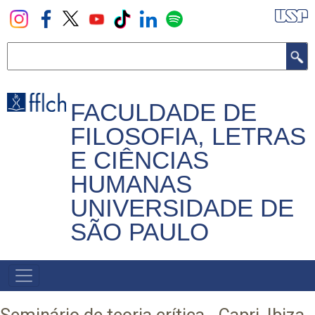
Pular
para
o
Buscar
conteúdo
principal
FACULDADE DE
FILOSOFIA, LETRAS
E CIÊNCIAS
HUMANAS
UNIVERSIDADE DE
SÃO PAULO
NAVEGADOR
PRINCIPAL