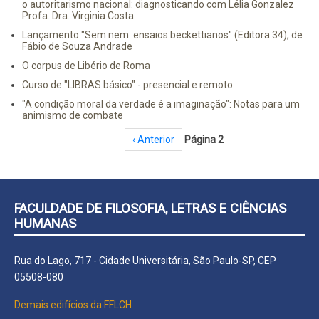
o autoritarismo nacional: diagnosticando com Lélia Gonzalez
Profa. Dra. Virginia Costa
Lançamento "Sem nem: ensaios beckettianos" (Editora 34), de
Fábio de Souza Andrade
O corpus de Libério de Roma
Curso de "LIBRAS básico" - presencial e remoto
"A condição moral da verdade é a imaginação": Notas para um
animismo de combate
Paginação
Página anterior
‹ Anterior
Página 2
FACULDADE DE FILOSOFIA, LETRAS E CIÊNCIAS
HUMANAS
Rua do Lago, 717 - Cidade Universitária, São Paulo-SP, CEP
05508-080
Demais edifícios da FFLCH