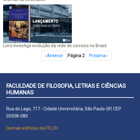
Livro investiga evolução da rede de correios no Brasil
Paginação
Página anterior
‹ Anterior
Página 2
Próxima página
Próxima ›
FACULDADE DE FILOSOFIA, LETRAS E CIÊNCIAS
HUMANAS
Rua do Lago, 717 - Cidade Universitária, São Paulo-SP, CEP
05508-080
Demais edifícios da FFLCH