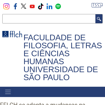
Pular
para
o
Buscar
conteúdo
principal
FACULDADE DE
FILOSOFIA, LETRAS
E CIÊNCIAS
HUMANAS
UNIVERSIDADE DE
SÃO PAULO
NAVEGADOR
PRINCIPAL