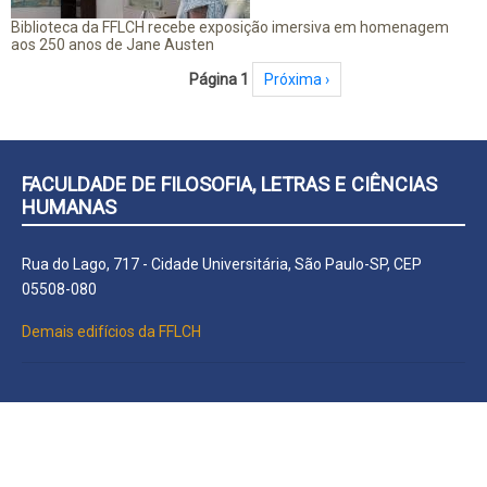
Biblioteca da FFLCH recebe exposição imersiva em homenagem
aos 250 anos de Jane Austen
Paginação
Página 1
Próxima página
Próxima ›
FACULDADE DE FILOSOFIA, LETRAS E CIÊNCIAS
HUMANAS
Rua do Lago, 717 - Cidade Universitária, São Paulo-SP, CEP
05508-080
Demais edifícios da FFLCH