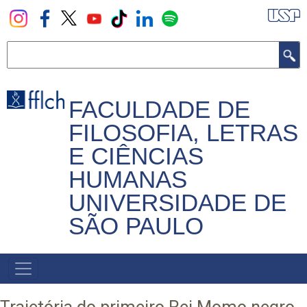
Pular
para
o
Buscar
conteúdo
principal
FACULDADE DE
FILOSOFIA, LETRAS
E CIÊNCIAS
HUMANAS
UNIVERSIDADE DE
SÃO PAULO
NAVEGADOR
PRINCIPAL