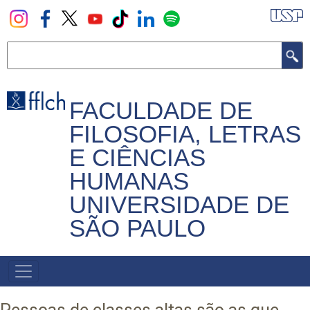
Pular
para
o
Buscar
conteúdo
principal
FACULDADE DE
FILOSOFIA, LETRAS
E CIÊNCIAS
HUMANAS
UNIVERSIDADE DE
SÃO PAULO
NAVEGADOR
PRINCIPAL