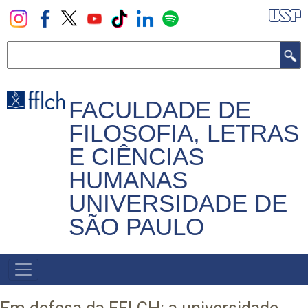
Pular
para
o
Buscar
conteúdo
principal
FACULDADE DE
FILOSOFIA, LETRAS
E CIÊNCIAS
HUMANAS
UNIVERSIDADE DE
SÃO PAULO
NAVEGADOR
PRINCIPAL