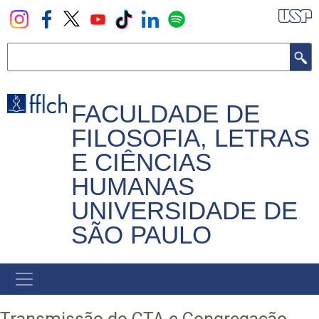
Pular
para
o
Buscar
conteúdo
principal
FACULDADE DE
FILOSOFIA, LETRAS
E CIÊNCIAS
HUMANAS
UNIVERSIDADE DE
SÃO PAULO
NAVEGADOR
PRINCIPAL