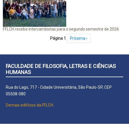
FFLCH recebe intercambistas para o segundo semestre de 2026
Paginação
Página 1
Próxima página
Próxima ›
FACULDADE DE FILOSOFIA, LETRAS E CIÊNCIAS
HUMANAS
Rua do Lago, 717 - Cidade Universitária, São Paulo-SP, CEP
05508-080
Demais edifícios da FFLCH