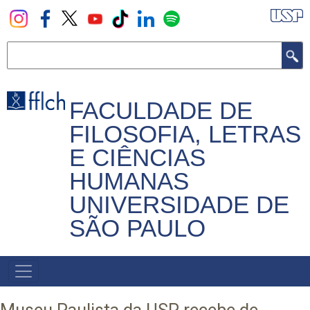
Pular
para
o
Buscar
conteúdo
principal
FACULDADE DE
FILOSOFIA, LETRAS
E CIÊNCIAS
HUMANAS
UNIVERSIDADE DE
SÃO PAULO
NAVEGADOR
PRINCIPAL