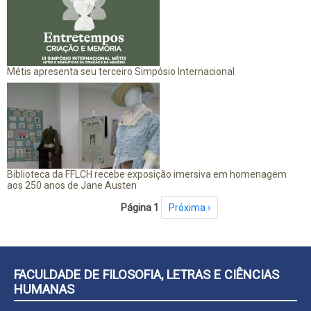
Métis apresenta seu terceiro Simpósio Internacional
Biblioteca da FFLCH recebe exposição imersiva em homenagem
aos 250 anos de Jane Austen
Paginação
Página 1
Próxima página
Próxima ›
FACULDADE DE FILOSOFIA, LETRAS E CIÊNCIAS
HUMANAS