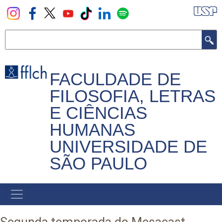
Pular
para
o
Buscar
conteúdo
principal
FACULDADE DE
FILOSOFIA, LETRAS
E CIÊNCIAS
HUMANAS
UNIVERSIDADE DE
SÃO PAULO
NAVEGADOR
PRINCIPAL