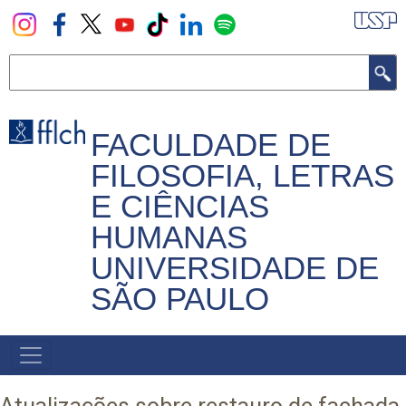
Pular
para
o
Buscar
conteúdo
principal
FACULDADE DE
FILOSOFIA, LETRAS
E CIÊNCIAS
HUMANAS
UNIVERSIDADE DE
SÃO PAULO
NAVEGADOR
PRINCIPAL