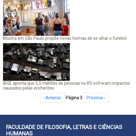
Mostra em São Paulo propõe novas formas de se olhar o futebol
IBGE aponta que 5,5 milhões de pessoas no RS sofreram impactos
causados pelas enchentes
Paginação
Página anterior
‹ Anterior
Página 3
Próxima página
Próxima ›
FACULDADE DE FILOSOFIA, LETRAS E CIÊNCIAS
HUMANAS