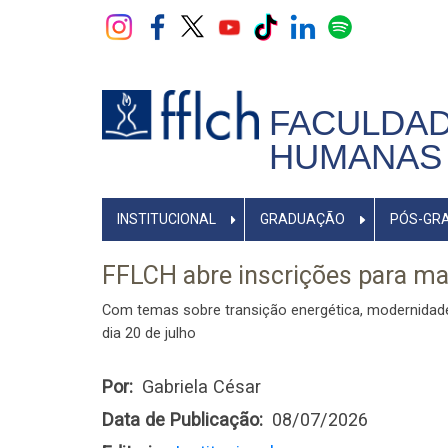
Pular
para
o
conteúdo
principal
FACULDAD
HUMANAS 
NAVEGADOR
INSTITUCIONAL
GRADUAÇÃO
PÓS-GR
PRINCIPAL
FFLCH abre inscrições para ma
Com temas sobre transição energética, modernidade, f
dia 20 de julho
Por
Gabriela César
Data de Publicação
08/07/2026