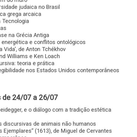
sidade judaica no Brasil
ica grega arcaica
a Tecnologia
tas
nse na Grécia Antiga
 energética e conflitos ontológicos
a Vida', de Anton Tchékhov
nd Williams e Ken Loach
siva: teoria e prática
e legibilidade nos Estados Unidos contemporâneos
 de 24/07 a 26/07
Heidegger, e o diálogo com a tradição estética
es discursivas de animais não humanos
s Ejemplares” (1613), de Miguel de Cervantes