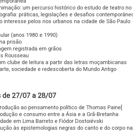
ntemporânea
imação: um percurso histórico do estudo de teatro no 
ografia: práticas, legislações e desafios contemporâne
 interesse pelos rios urbanos na cidade de São Paulo
ular (anos 1980 e 1990)
 na prisão
isagem registrada em grãos
es Rousseau
m clube de leitura a partir das letras moçambicanas
 arte, sociedade e redescoberta do Mundo Antigo
 de 27/07 a 28/07
odução ao pensamento político de Thomas Paine[
produção e consumo entre a Ásia e a Grã-Bretanha
ade em Lima Barreto e Fiódor Dostoiévski
dução às epistemologias negras do canto e do corpo na