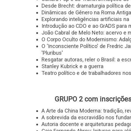
Desde Brecht: dramaturgia política de
Dinâmicas de Gênero na Roma Antiga:
Explorando inteligências artificiais n
Introdução ao CDO e ao GrADS para m
João Cabral de Melo Neto: acervo e ma
O Corpo Oculto do Modernismo: Adal
O 'Inconsciente Político' de Fredric J
'Pluribus'
Resgatar autoras, reler o Brasil: a es
Stanley Kubrick e a guerra
Teatro político e de trabalhadores n
GRUPO 2 com inscrições
A Arte da China Moderna: tradição, r
A sobrevida da escravidão nos fund
Autoria docente e arquiteturas pedag
Caio Fernando Abreu: leituras para a