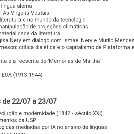
 língua alemã
 As Virgens Vestais
a literatura e no mundo da tecnologia
anipulação de projeções climáticas
terialidade da literatura
gisa Nery em diálogo com Ismael Nery e Murilo Mende
ameson: crítica dialética e o capitalismo de Plataforma
crita e a reescrita de 'Memórias de Martha'
os EUA (1913-1944)
 de 22/07 a 23/07
evolução e modernidade (1842 - século XXI)
amentos da USP
ógicas mediadas por IA no ensino de línguas
lém do muro