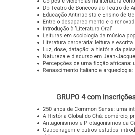
Corpos e violências na literatura co
Do Teatro de Bonecos ao Teatro de An
Educação Antirracista e Ensino de Ge
Entre o desaparecimento e o renovado
Introdução à 'Literatura Oral'
Leituras em sociologia da música pop
Literatura carcerária: leitura e escrita
Luz, dose, datação: a história da pa
Natureza e discurso em Jean-Jacqu
Percepções de uma ficção africana: u
Renascimento Italiano e arqueologia:
GRUPO 4 com inscrições
250 anos de Common Sense: uma intr
A História Global do Chá: comércio, 
Antagonismos e Protagonismos da Cid
Capoeiragem e outros estudos: intro