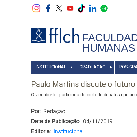
Pular
para
o
conteúdo
principal
FACULDAD
HUMANAS 
NAVEGADOR
INSTITUCIONAL
GRADUAÇÃO
PÓS-GR
PRINCIPAL
Paulo Martins discute o futuro
O vice-diretor participou do ciclo de debates que a
Por
Redação
Data de Publicação
04/11/2019
Editoria
Institucional