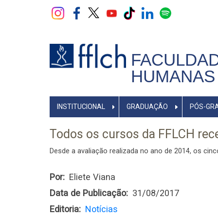
Pular
para
o
conteúdo
principal
FACULDAD
HUMANAS 
NAVEGADOR
INSTITUCIONAL
GRADUAÇÃO
PÓS-GR
PRINCIPAL
Todos os cursos da FFLCH rece
Desde a avaliação realizada no ano de 2014, os 
Por
Eliete Viana
Data de Publicação
31/08/2017
Editoria
Notícias