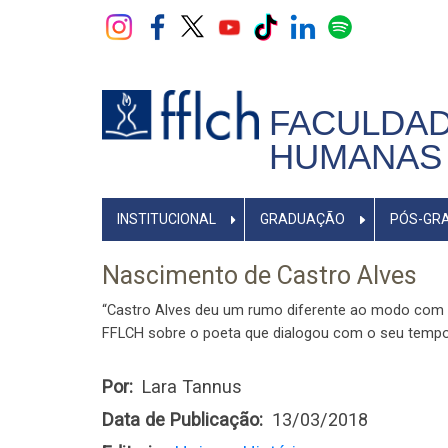
Pular
para
o
conteúdo
principal
FACULDAD
HUMANAS 
NAVEGADOR
INSTITUCIONAL
GRADUAÇÃO
PÓS-GR
PRINCIPAL
Nascimento de Castro Alves
“Castro Alves deu um rumo diferente ao modo com qu
FFLCH sobre o poeta que dialogou com o seu temp
Por
Lara Tannus
Data de Publicação
13/03/2018