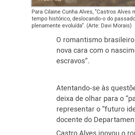
Para Cilaine Cunha Alves, "Castros Alves
tempo histórico, deslocando-o do passado
plenamente evoluída". (Arte: Davi Morais)
O romantismo brasileir
nova cara com o nascime
escravos”.
Atentando-se às questões
deixa de olhar para o “p
representar o “futuro id
docente do Departamento
Castro Alves inovou o r