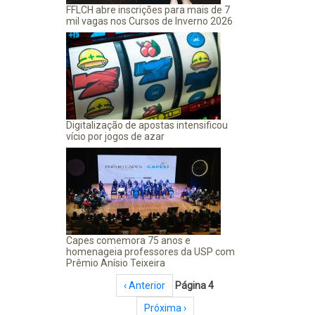
FFLCH abre inscrições para mais de 7
mil vagas nos Cursos de Inverno 2026
Digitalização de apostas intensificou
vício por jogos de azar
Capes comemora 75 anos e
homenageia professores da USP com
Prêmio Anísio Teixeira
Paginação
Página anterior
‹ Anterior
Página 4
Próxima página
Próxima ›