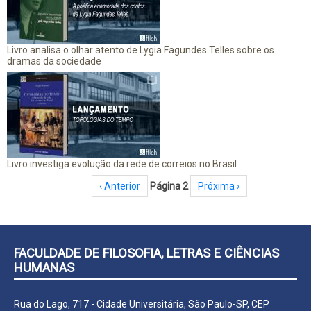
Livro analisa o olhar atento de Lygia Fagundes Telles sobre os
dramas da sociedade
Livro investiga evolução da rede de correios no Brasil
Paginação
Página anterior
‹ Anterior
Página 2
Próxima página
Próxima ›
FACULDADE DE FILOSOFIA, LETRAS E CIÊNCIAS
HUMANAS
Rua do Lago, 717 - Cidade Universitária, São Paulo-SP, CEP