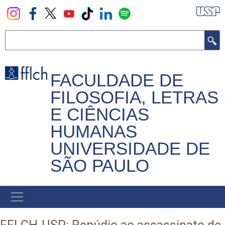
Pular
para
o
Buscar
conteúdo
principal
FACULDADE DE
FILOSOFIA, LETRAS
E CIÊNCIAS
HUMANAS
UNIVERSIDADE DE
SÃO PAULO
NAVEGADOR
PRINCIPAL