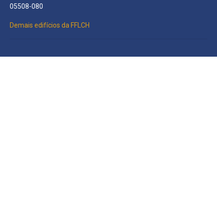
05508-080
Demais edifícios da FFLCH