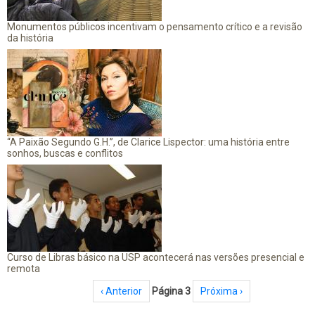
Monumentos públicos incentivam o pensamento crítico e a revisão
da história
“A Paixão Segundo G.H.”, de Clarice Lispector: uma história entre
sonhos, buscas e conflitos
Curso de Libras básico na USP acontecerá nas versões presencial e
remota
Paginação
Página anterior
‹ Anterior
Página 3
Próxima página
Próxima ›