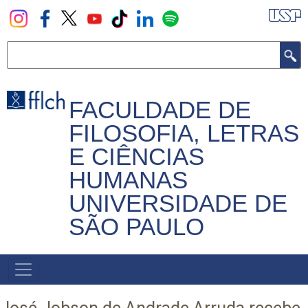
Pular
para
o
Buscar
conteúdo
principal
FACULDADE DE
FILOSOFIA, LETRAS
E CIÊNCIAS
HUMANAS
UNIVERSIDADE DE
SÃO PAULO
NAVEGADOR
PRINCIPAL