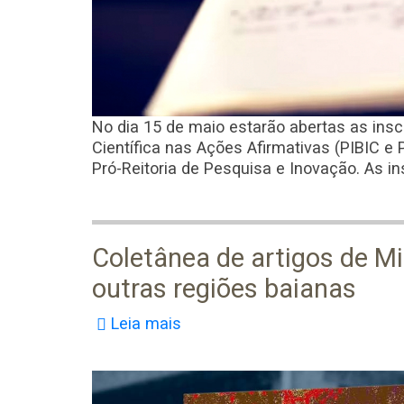
No dia 15 de maio estarão abertas as inscr
Científica nas Ações Afirmativas (PIBIC e 
Pró-Reitoria de Pesquisa e Inovação. As i
Coletânea de artigos de Mi
outras regiões baianas
Leia mais
sobre
Coletânea
de
artigos