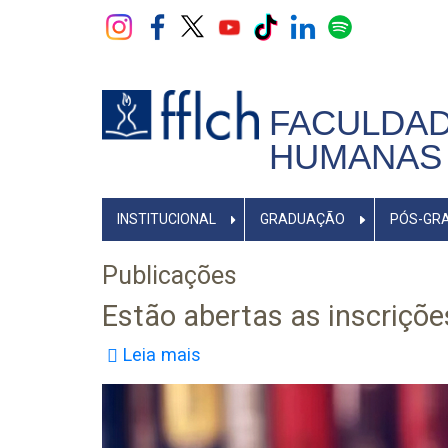
Pular
para
o
conteúdo
principal
FACULDAD
HUMANAS 
NAVEGADOR
INSTITUCIONAL
GRADUAÇÃO
PÓS-GR
PRINCIPAL
Publicações
Estão abertas as inscrições
Leia mais
sobre
Estão
abertas
as
inscrições