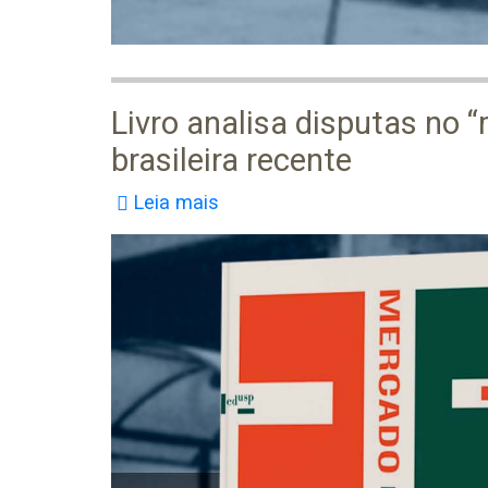
Livro analisa disputas no “
brasileira recente
Leia mais
sobre
Livro
analisa
disputas
no
“mercado
de
opinião”
e
o
papel
de