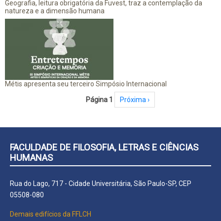
Geografia, leitura obrigatória da Fuvest, traz a contemplação da
natureza e a dimensão humana
Métis apresenta seu terceiro Simpósio Internacional
Paginação
Página 1
Próxima página
Próxima ›
FACULDADE DE FILOSOFIA, LETRAS E CIÊNCIAS
HUMANAS
Rua do Lago, 717 - Cidade Universitária, São Paulo-SP, CEP
05508-080
Demais edifícios da FFLCH