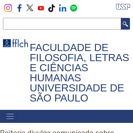
Pular
para
o
Buscar
conteúdo
principal
FACULDADE DE
FILOSOFIA, LETRAS
E CIÊNCIAS
HUMANAS
UNIVERSIDADE DE
SÃO PAULO
NAVEGADOR
PRINCIPAL