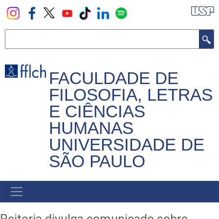
Pular
para
o
Buscar
conteúdo
principal
FACULDADE DE
FILOSOFIA, LETRAS
E CIÊNCIAS
HUMANAS
UNIVERSIDADE DE
SÃO PAULO
NAVEGADOR
PRINCIPAL