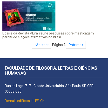
Dossiê da Revista Plural reúne pesquisas sobre mestiçagem,
parditude e ações afirmativas no Brasil
Paginação
Página anterior
‹ Anterior
Página 2
Próxima página
Próxima ›
FACULDADE DE FILOSOFIA, LETRAS E CIÊNCIAS
HUMANAS
Rua do Lago, 717 - Cidade Universitária, São Paulo-SP, CEP
05508-080
Demais edifícios da FFLCH