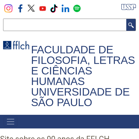
Pular
para
o
Buscar
conteúdo
principal
FACULDADE DE
FILOSOFIA, LETRAS
E CIÊNCIAS
HUMANAS
UNIVERSIDADE DE
SÃO PAULO
NAVEGADOR
PRINCIPAL