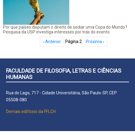
Por que países disputam o direito de sediar uma Copa do Mundo?
Pesquisa da USP investiga interesses por trás do evento
Paginação
Página anterior
‹ Anterior
Página 2
Próxima página
Próxima ›
FACULDADE DE FILOSOFIA, LETRAS E CIÊNCIAS
HUMANAS
Rua do Lago, 717 - Cidade Universitária, São Paulo-SP, CEP
05508-080
Demais edifícios da FFLCH