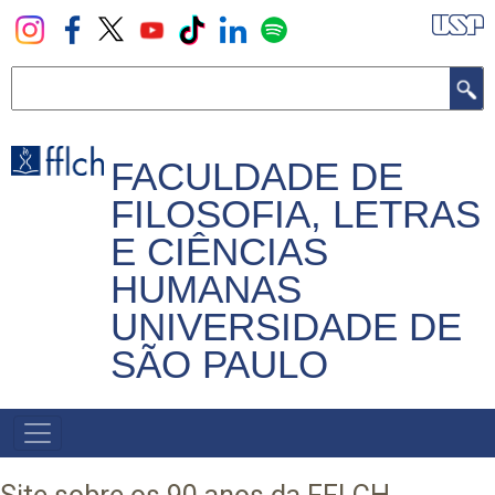
Pular
para
o
Buscar
conteúdo
principal
FACULDADE DE
FILOSOFIA, LETRAS
E CIÊNCIAS
HUMANAS
UNIVERSIDADE DE
SÃO PAULO
NAVEGADOR
PRINCIPAL