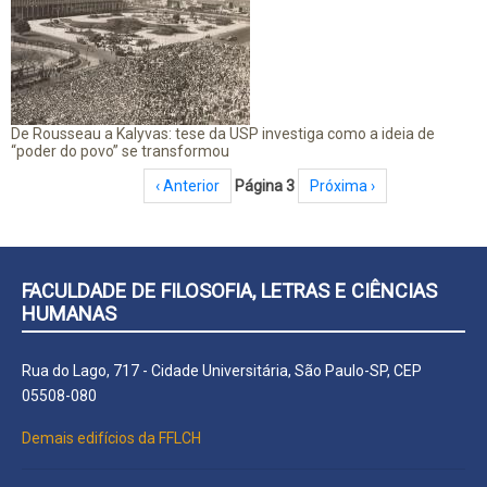
De Rousseau a Kalyvas: tese da USP investiga como a ideia de
“poder do povo” se transformou
Paginação
Página anterior
‹ Anterior
Página 3
Próxima página
Próxima ›
FACULDADE DE FILOSOFIA, LETRAS E CIÊNCIAS
HUMANAS
Rua do Lago, 717 - Cidade Universitária, São Paulo-SP, CEP
05508-080
Demais edifícios da FFLCH