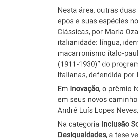
Nesta área, outras dua
epos e suas espécies no
Clássicas, por Maria Oza
italianidade: língua, id
macarronismo ítalo-paul
(1911-1930)” do program
Italianas, defendida por
Em
Inovação
, o prêmio f
em seus novos caminhos-
André Luís Lopes Neves,
Na categoria
Inclusão So
Desigualdades
, a tese v