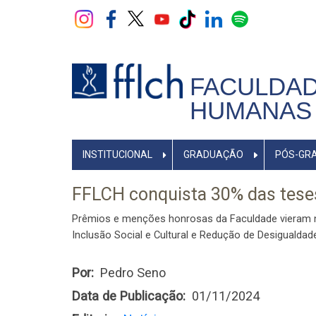
Pular
para
o
conteúdo
principal
FACULDAD
HUMANAS 
NAVEGADOR
INSTITUCIONAL
GRADUAÇÃO
PÓS-GR
PRINCIPAL
FFLCH conquista 30% das tese
Prêmios e menções honrosas da Faculdade vieram nas
Inclusão Social e Cultural e Redução de Desigualdad
Por
Pedro Seno
Data de Publicação
01/11/2024