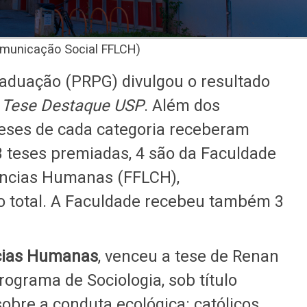
omunicação Social FFLCH)
raduação (PRPG) divulgou o resultado
o Tese Destaque USP
. Além dos
teses de cada categoria receberam
 teses premiadas, 4 são da Faculdade
Ciências Humanas (FFLCH),
o total. A Faculdade recebeu também 3
cias Humanas
, venceu a tese de Renan
rograma de Sociologia, sob título
sobre a conduta ecológica: católicos,