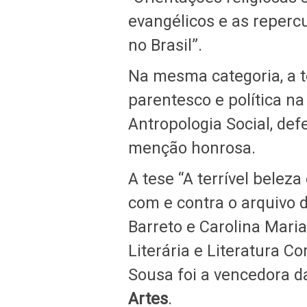
evangélicos e as reperc
no Brasil”.
Na mesma categoria, a t
parentesco e política n
Antropologia Social, def
menção honrosa.
A tese “A terrível belez
com e contra o arquivo 
Barreto e Carolina Mari
Literária e Literatura C
Sousa foi a vencedora 
Artes
.