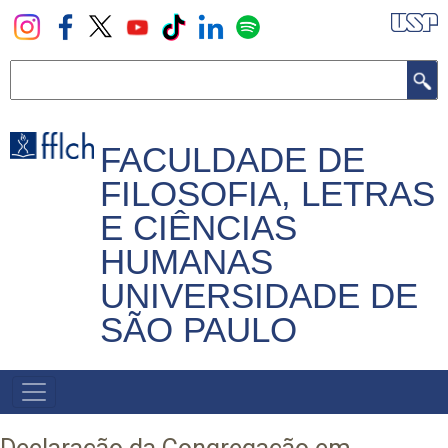
Pular
para
o
Buscar
conteúdo
principal
FACULDADE DE
FILOSOFIA, LETRAS
E CIÊNCIAS
HUMANAS
UNIVERSIDADE DE
SÃO PAULO
NAVEGADOR
PRINCIPAL