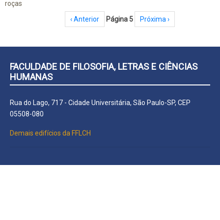
roças
Paginação
Página anterior
‹ Anterior
Página 5
Próxima página
Próxima ›
FACULDADE DE FILOSOFIA, LETRAS E CIÊNCIAS
HUMANAS
Rua do Lago, 717 - Cidade Universitária, São Paulo-SP, CEP
05508-080
Demais edifícios da FFLCH