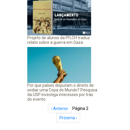
Projeto de alunos da FFLCH traduz
relato sobre a guerra em Gaza
Por que países disputam o direito de
sediar uma Copa do Mundo? Pesquisa
da USP investiga interesses por trás
do evento
Paginação
Página anterior
‹ Anterior
Página 2
Próxima página
Próxima ›