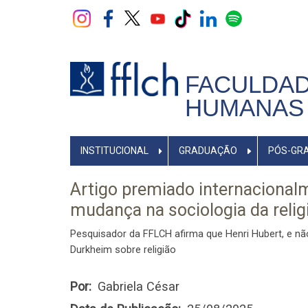
Pular
para
o
conteúdo
principal
FACULDAD
HUMANAS 
NAVEGADOR
INSTITUCIONAL
GRADUAÇÃO
PÓS-GR
PRINCIPAL
Artigo premiado internacional
mudança na sociologia da reli
Pesquisador da FFLCH afirma que Henri Hubert, e não 
Durkheim sobre religião
Por
Gabriela César