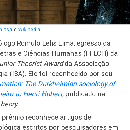
plash
e
Wikipedia
ólogo Romulo Lelis Lima, egresso da
 Letras e Ciências Humanas (FFLCH) da
unior Theorist Award
da Associação
gia (ISA). Ele foi reconhecido por seu
rmation: The Durkheimian sociology of
heim to Henri Hubert
, publicado na
Theory
.
 prêmio reconhece artigos de
ológica escritos por pesquisadores em