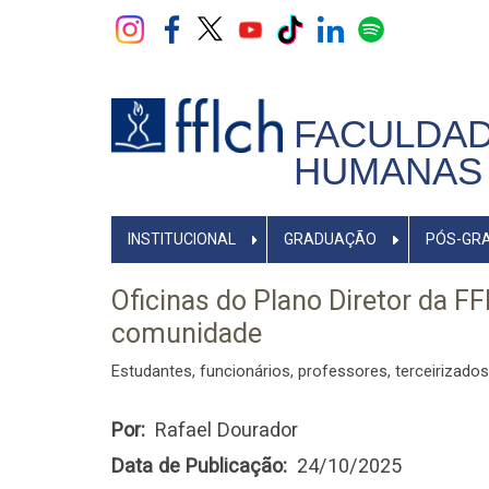
Pular
para
o
conteúdo
principal
FACULDAD
HUMANAS 
NAVEGADOR
INSTITUCIONAL
GRADUAÇÃO
PÓS-GR
PRINCIPAL
Oficinas do Plano Diretor da 
comunidade
Estudantes, funcionários, professores, terceirizad
Por
Rafael Dourador
Data de Publicação
24/10/2025