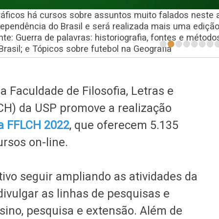
gráficos há cursos sobre assuntos muito falados neste 
pendência do Brasil e será realizada mais uma edição
•
•
•
•
•
•
•
e: Guerra de palavras: historiografia, fontes e método
rasil; e Tópicos sobre futebol na Geografia
 a Faculdade de Filosofia, Letras e
H) da USP promove a realização
da FFLCH 2022
, que oferecem 5.135
rsos on-line.
etivo seguir ampliando as atividades da
ivulgar as linhas de pesquisas e
nsino, pesquisa e extensão. Além de