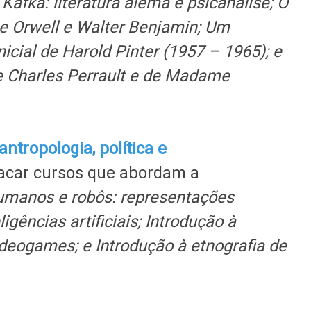
,
Kafka: literatura alemã e psicanálise; O
e Orwell e Walter Benjamin; Um
icial de Harold Pinter (1957 – 1965); e
e Charles Perrault e de Madame
ntropologia, política e
acar cursos que abordam a
umanos e robôs: representações
igências artificiais; Introdução à
deogames; e Introdução à etnografia de