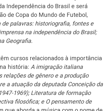
a Independência do Brasil e será
ção de Copa do Mundo de Futebol,
 de palavras: historiografia, fontes e
imprensa na independência do Brasil;
na Geografia.
êm cursos relacionados à importância
na história:
A imigração italiana
As relações de gênero e a produção
obre a atuação da deputada Conceição da
1947-1969);
Literatura de formação
tiva filosófica; e O pensamento de
m que aborda a música com o nome de