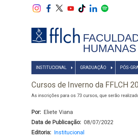
Pular
para
o
conteúdo
principal
FACULDAD
HUMANAS 
NAVEGADOR
INSTITUCIONAL
GRADUAÇÃO
PÓS-GR
PRINCIPAL
Cursos de Inverno da FFLCH 20
As inscrições para os 73 cursos, que serão realizad
Por
Eliete Viana
Data de Publicação
08/07/2022
Editoria
Institucional