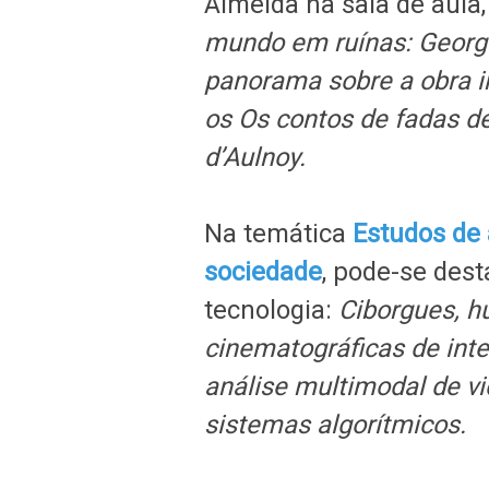
Almeida na sala de aula
mundo em ruínas: Georg
panorama sobre a obra in
os Os contos de fadas d
d’Aulnoy.
Na temática
Estudos de a
sociedade
,
pode-se dest
tecnologia:
Ciborgues, h
cinematográficas de intel
análise multimodal de vi
sistemas algorítmicos.