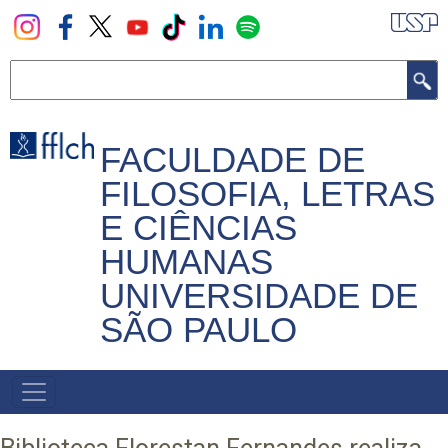
Pular
para
o
Buscar
conteúdo
principal
FACULDADE DE
FILOSOFIA, LETRAS
E CIÊNCIAS
HUMANAS
UNIVERSIDADE DE
SÃO PAULO
NAVEGADOR
PRINCIPAL