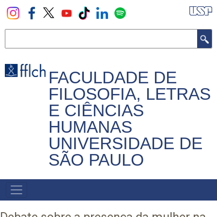
Pular
para
o
Buscar
conteúdo
principal
FACULDADE DE
FILOSOFIA, LETRAS
E CIÊNCIAS
HUMANAS
UNIVERSIDADE DE
SÃO PAULO
NAVEGADOR
PRINCIPAL