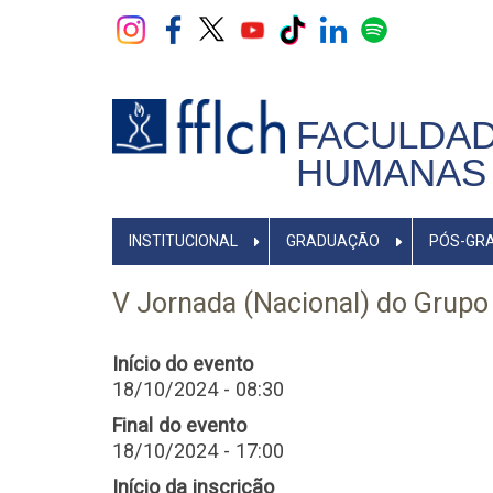
Pular
para
o
conteúdo
principal
FACULDAD
HUMANAS 
NAVEGADOR
INSTITUCIONAL
GRADUAÇÃO
PÓS-GR
PRINCIPAL
V Jornada (Nacional) do Grup
Início do evento
18/10/2024 - 08:30
Final do evento
18/10/2024 - 17:00
Início da inscrição