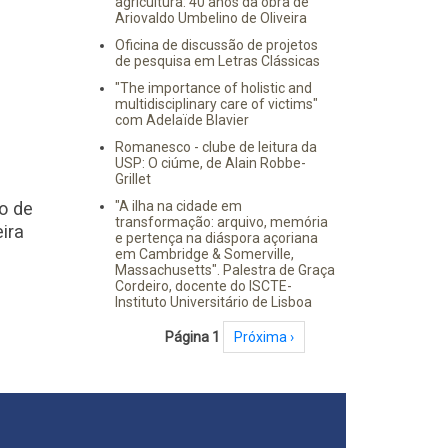
agricultura: 40 anos da obra de
Ariovaldo Umbelino de Oliveira
Oficina de discussão de projetos
de pesquisa em Letras Clássicas
"The importance of holistic and
multidisciplinary care of victims"
com Adelaïde Blavier
Romanesco - clube de leitura da
USP: O ciúme, de Alain Robbe-
Grillet
o de
"A ilha na cidade em
transformação: arquivo, memória
ira
e pertença na diáspora açoriana
em Cambridge & Somerville,
Massachusetts". Palestra de Graça
Cordeiro, docente do ISCTE-
Instituto Universitário de Lisboa
Paginação
Página 1
Próxima página
Próxima ›