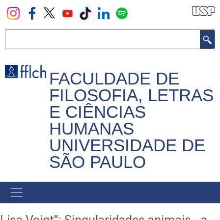
Pular
para
o
Buscar
conteúdo
principal
FACULDADE DE
FILOSOFIA, LETRAS
E CIÊNCIAS
HUMANAS
UNIVERSIDADE DE
SÃO PAULO
NAVEGADOR
PRINCIPAL